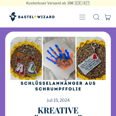
Kostenloser Versand ab 38€ 🇩🇪 🇦🇹
MENU
AR
DURCHSUC
EIN
UNSERE
SEITE
Juli 15, 2024
KREATIVE